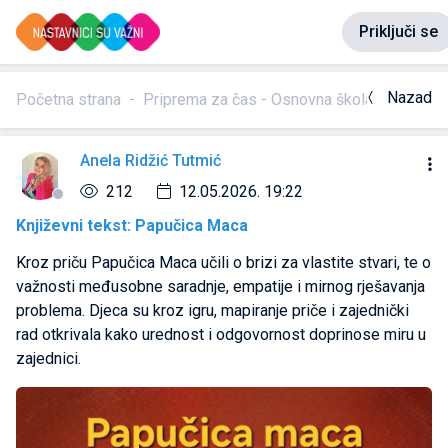
Priključi se
Nazad
Početna strana
Priprema za čas - Osnovna škola
Književ
Anela Ridžić Tutmić
212
12.05.2026. 19:22
Književni tekst: Papučica Maca
Kroz priču Papučica Maca učili o brizi za vlastite stvari, te o
važnosti međusobne saradnje, empatije i mirnog rješavanja
problema. Djeca su kroz igru, mapiranje priče i zajednički
rad otkrivala kako urednost i odgovornost doprinose miru u
zajednici.