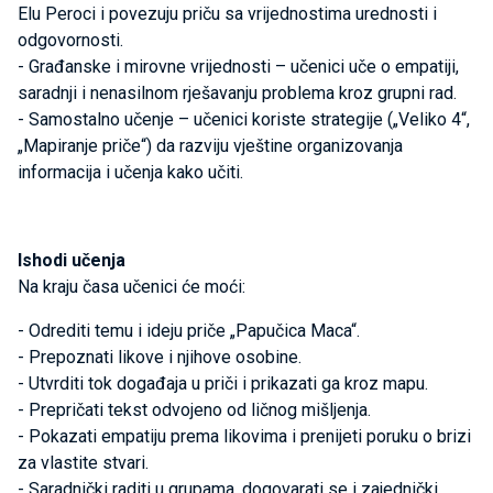
Elu Peroci i povezuju priču sa vrijednostima urednosti i
odgovornosti.
- Građanske i mirovne vrijednosti – učenici uče o empatiji,
saradnji i nenasilnom rješavanju problema kroz grupni rad.
- Samostalno učenje – učenici koriste strategije („Veliko 4“,
„Mapiranje priče“) da razviju vještine organizovanja
informacija i učenja kako učiti.
Ishodi učenja
Na kraju časa učenici će moći:
- Odrediti temu i ideju priče „Papučica Maca“.
- Prepoznati likove i njihove osobine.
- Utvrditi tok događaja u priči i prikazati ga kroz mapu.
- Prepričati tekst odvojeno od ličnog mišljenja.
- Pokazati empatiju prema likovima i prenijeti poruku o brizi
za vlastite stvari.
- Saradnički raditi u grupama, dogovarati se i zajednički