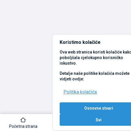
Koristimo kolačiće
Ova web stranica koristi kolačiće kako
poboljšala cjelokupno korisničko
iskustvo.
Detalje naše politike kolačića možete
vidjeti ovdje:
Politika kolačića
Osnovne stvari
Svi
Početna strana
Pretraži
Bočna traka
P