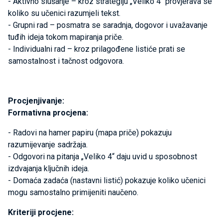
- Aktivno slušanje – kroz strategiju „Veliko 4“ provjerava se
koliko su učenici razumjeli tekst.
- Grupni rad – posmatra se saradnja, dogovor i uvažavanje
tuđih ideja tokom mapiranja priče.
- Individualni rad – kroz prilagođene listiće prati se
samostalnost i tačnost odgovora.
Procjenjivanje:
Formativna procjena:
- Radovi na hamer papiru (mapa priče) pokazuju
razumijevanje sadržaja.
- Odgovori na pitanja „Veliko 4“ daju uvid u sposobnost
izdvajanja ključnih ideja.
- Domaća zadaća (nastavni listić) pokazuje koliko učenici
mogu samostalno primijeniti naučeno.
Kriteriji procjene: