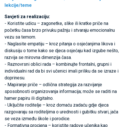
lekcije/teme
Savjeti za realizaciju:
- Koristite udicu – zagonetke, slike ili kratke priče na
početku časa brzo privuku pažnju i stvaraju emocionalnu
vezu sa temom.
- Naglasite empatiju – kroz pitanja o osjećanjima likova i
diskusiju o tome kako se djeca osjećaju kad izgube nešto,
razvija se mirovna dimenzija časa.
- Raznovrsni oblici rada – kombinujte frontalni, grupni i
individualni rad da bi svi učenici imali priliku da se izraze i
doprinesu.
- Mapiranje priče – odlična strategija za razvijanje
sposobnosti organizovanja informacija; može se raditi na
hamer papiru ili digitalno.
- Uključite roditelje – kroz domaću zadaću gdje djeca
razgovaraju sa roditeljima o urednosti i gubitku stvari, jača
se veza između škole i porodice.
- Formativna procjena – koristite radove učenika kao