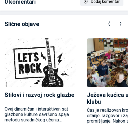
0
komentari
Dodaj komentar
Slične objave
Stilovi i razvoj rock glazbe
Ježeva kućica 
klubu
Ovaj dinamičan i interaktivan sat
Čas je realizovan kr
glazbene kulture savršeno spaja
čitanje, razgovor i z
metodu suradničkog učenja
promišljanje. Nakon 
(razmijeni misli u paru – Think-Pair-
učenici su analiziral