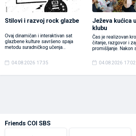
Stilovi i razvoj rock glazbe
Ježeva kućica 
klubu
Ovaj dinamičan i interaktivan sat
Čas je realizovan kr
glazbene kulture savršeno spaja
čitanje, razgovor i z
metodu suradničkog učenja
promišljanje. Nakon 
(razmijeni misli u paru – Think-Pair-
učenici su analiziral
Share) i iskustveno učenje (gdje
likova, izdvajali vrije
04.08.2026 17:35
04.08.2026 17:02
učenici kroz vlastiti doživljaj,
razlikovali činjenice 
slušanje i usporedbu dolaze do
povezivali priču sa 
znanja ).
iskustvima.
Friends COI SBS