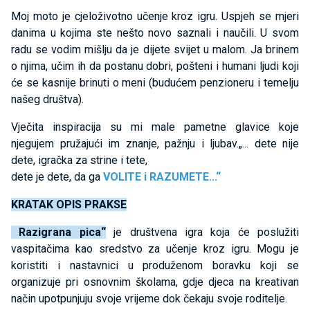
Moj moto je cjeloživotno učenje kroz igru. Uspjeh se mjeri
danima u kojima ste nešto novo saznali i naučili. U svom
radu se vodim mišlju da je dijete svijet u malom. Ja brinem
o njima, učim ih da postanu dobri, pošteni i humani ljudi koji
će se kasnije brinuti o meni (budućem penzioneru i temelju
našeg društva).
Vječita inspiracija su mi male pametne glavice koje
njegujem pružajući im znanje, pažnju i ljubav.„... dete nije
dete, igračka za strine i tete,
dete je dete, da ga
VOLITE i RAZUMETE...“
KRATAK OPIS PRAKSE
Razigrana pica“
je društvena igra koja će poslužiti
vaspitačima kao sredstvo za učenje kroz igru. Mogu je
koristiti i nastavnici u produženom boravku koji se
organizuje pri osnovnim školama, gdje djeca na kreativan
način upotpunjuju svoje vrijeme dok čekaju svoje roditelje.