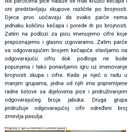
Na parčićima pice nalaze se mali kružići kečapa i
oni predstavljaju skupove različite po brojnosti.
Djeca prvo uočavaju da svako parče nema
jednaku količinu kečapa i porede ih po brojnosti.
Zatim na podlozi za picu imenujemo cifre koje
prepoznajemo i glasno izgovaramo. Zatim parče
sa odgovarajućim brojem kečapića stavljamo na
odgovarajuću cifru dok podloga ne bude
popunjena i tako ponavljamo igru uz imenovanje
brojnosti skupa i cifre. Kada je riječ o radu u
manjim grupama, jedna od njih ima pripremljene
radne listove sa dijelovima pice i pridruživanjem
odgovarajućeg broja jabuka. Druga grupa
pridružuje odgovarajućoj cifri određeni broj
zrnevlja pasulja.