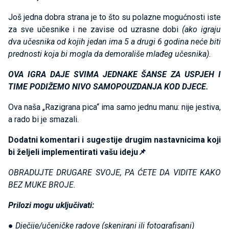
Još jedna dobra strana je to što su polazne mogućnosti iste
za sve učesnike i ne zavise od uzrasne dobi
(ako igraju
dva učesnika od kojih jedan ima 5 a drugi 6 godina neće biti
prednosti koja bi mogla da demorališe mlađeg učesnika)
.
OVA IGRA DAJE SVIMA JEDNAKE ŠANSE ZA USPJEH I
TIME PODIŽEMO NIVO SAMOPOUZDANJA KOD DJECE.
Ova naša „Razigrana pica“ ima samo jednu manu: nije jestiva,
a rado bi je smazali.
Dodatni komentari i sugestije drugim nastavnicima koji
bi željeli implementirati vašu ideju📌
OBRADUJTE DRUGARE SVOJE, PA ĆETE DA VIDITE KAKO
BEZ MUKE BROJE.
Prilozi mogu uključivati:
● Dječije/učeničke radove (skenirani ili fotografisani)