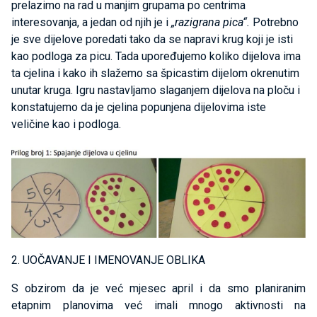
prelazimo na rad u manjim grupama po centrima
interesovanja, a jedan od njih je i
„razigrana pica“.
Potrebno
je sve dijelove poredati tako da se napravi krug koji je isti
kao podloga za picu. Tada upoređujemo koliko dijelova ima
ta cjelina i kako ih slažemo sa špicastim dijelom okrenutim
unutar kruga. Igru nastavljamo slaganjem dijelova na ploču i
konstatujemo da je cjelina popunjena dijelovima iste
veličine kao i podloga.
2. UOČAVANJE I IMENOVANJE OBLIKA
S obzirom da je već mjesec april i da smo planiranim
etapnim planovima već imali mnogo aktivnosti na