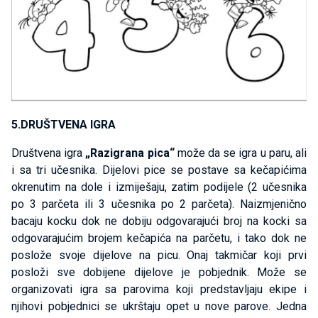
5.DRUŠTVENA IGRA
Društvena igra
„Razigrana pica“
može da se igra u paru, ali
i sa tri učesnika. Dijelovi pice se postave sa kečapićima
okrenutim na dole i izmiješaju, zatim podijele (2 učesnika
po 3 parčeta ili 3 učesnika po 2 parčeta). Naizmjenično
bacaju kocku dok ne dobiju odgovarajući broj na kocki sa
odgovarajućim brojem kečapića na parčetu, i tako dok ne
poslože svoje dijelove na picu. Onaj takmičar koji prvi
posloži sve dobijene dijelove je pobjednik. Može se
organizovati igra sa parovima koji predstavljaju ekipe i
njihovi pobjednici se ukrštaju opet u nove parove. Jedna