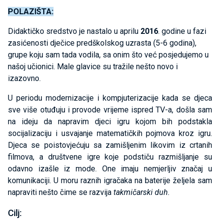
POLAZIŠTA:
Didaktičko sredstvo je nastalo u aprilu
2016
. godine u fazi
zasićenosti dječice predškolskog uzrasta (5-6 godina),
grupe koju sam tada vodila, sa onim što već posjedujemo u
našoj učionici. Male glavice su tražile nešto novo i
izazovno.
U periodu modernizacije i kompjuterizacije kada se djeca
sve više otuđuju i provode vrijeme ispred TV-a, došla sam
na ideju da napravim djeci igru kojom bih podstakla
socijalizaciju i usvajanje matematičkih pojmova kroz igru.
Djeca se poistovjećuju sa zamišljenim likovim iz crtanih
filmova, a društvene igre koje podstiču razmišljanje su
odavno izašle iz mode. One imaju nemjerljiv značaj u
komunikaciji. U moru raznih igračaka na baterije željela sam
napraviti nešto čime se razvija
takmičarski duh.
Cilj: