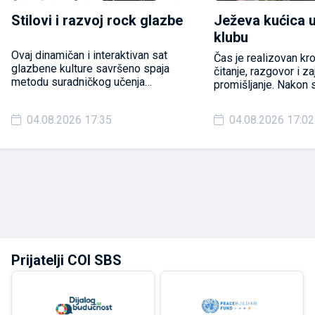
Stilovi i razvoj rock glazbe
Ježeva kućica 
klubu
Ovaj dinamičan i interaktivan sat
Čas je realizovan kr
glazbene kulture savršeno spaja
čitanje, razgovor i z
metodu suradničkog učenja
promišljanje. Nakon 
(razmijeni misli u paru – Think-Pair-
učenici su analiziral
Share) i iskustveno učenje (gdje
likova, izdvajali vrije
04.08.2026 17:35
04.08.2026 17:02
učenici kroz vlastiti doživljaj,
razlikovali činjenice 
slušanje i usporedbu dolaze do
povezivali priču sa 
znanja ).
iskustvima.
Prijatelji COI SBS