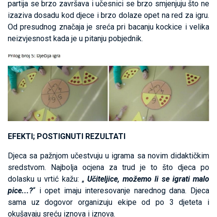
partija se brzo završava i učesnici se brzo smjenjuju što ne
izaziva dosadu kod djece i brzo dolaze opet na red za igru.
Od presudnog značaja je sreća pri bacanju kockice i velika
neizvjesnost kada je u pitanju pobjednik.
EFEKTI; POSTIGNUTI REZULTATI
Djeca sa pažnjom učestvuju u igrama sa novim didaktičkim
sredstvom. Najbolja ocjena za trud je to što djeca po
dolasku u vrtić kažu: „
Učiteljice, možemo li se igrati malo
pice...?
“ i opet imaju interesovanje narednog dana. Djeca
sama uz dogovor organizuju ekipe od po 3 djeteta i
okušavaju sreću iznova i iznova.