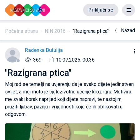
Priključi se
Nazad
Početna strana
NIN 2016
"Razigrana ptica"
Radenka Butulija
369
10.07.2025. 00:36
"Razigrana ptica"
Moj rad se temelji na uvjerenju da je svako dijete jedinstven
svijet, a moj moto je cjeloživotno učenje kroz igru. Motivira
me svaki korak naprijed koji dijete napravi, te nastojim
pružiti ljubav, pažnju i vrijednosti koje će ih oblikovati u
odgovorn