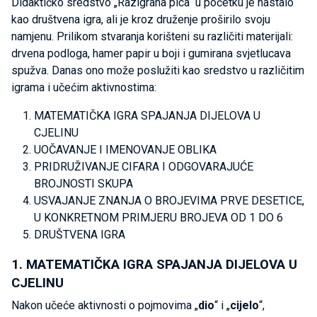
Didaktičko sredstvo „Razigrana pica“ u početku je nastalo
kao društvena igra, ali je kroz druženje proširilo svoju
namjenu. Prilikom stvaranja korišteni su različiti materijali:
drvena podloga, hamer papir u boji i gumirana svjetlucava
spužva. Danas ono može poslužiti kao sredstvo u različitim
igrama i učećim aktivnostima:
MATEMATIČKA IGRA SPAJANJA DIJELOVA U
CJELINU
UOČAVANJE I IMENOVANJE OBLIKA
PRIDRUŽIVANJE CIFARA I ODGOVARAJUĆE
BROJNOSTI SKUPA
USVAJANJE ZNANJA O BROJEVIMA PRVE DESETICE,
U KONKRETNOM PRIMJERU BROJEVA OD 1 DO 6
DRUŠTVENA IGRA
1. MATEMATIČKA IGRA SPAJANJA DIJELOVA U
CJELINU
Nakon učeće aktivnosti o pojmovima „
dio
“ i „
cijelo
“,