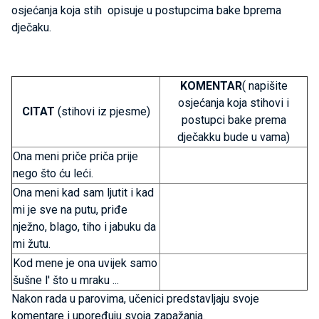
osjećanja koja stih opisuje u postupcima bake bprema
dječaku.
KOMENTAR
( napišite
osjećanja koja stihovi i
CITAT
(stihovi iz pjesme)
postupci bake prema
dječakku bude u vama)
Ona meni priče priča prije
nego što ću leći.
Ona meni kad sam ljutit i kad
mi je sve na putu, priđe
nježno, blago, tiho i jabuku da
mi žutu.
Kod mene je ona uvijek samo
šušne l' što u mraku ...
Nakon rada u parovima, učenici predstavljaju svoje
komentare i upoređuju svoja zapažanja.