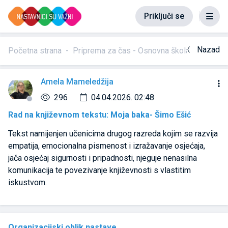
Priključi se
Nazad
Početna strana
Priprema za čas - Osnovna škola
Rad na 
Amela Mameledžija
296
04.04.2026. 02:48
Rad na književnom tekstu: Moja baka- Šimo Ešić
Tekst namijenjen učenicima drugog razreda kojim se razvija
empatija, emocionalna pismenost i izražavanje osjećaja,
jača osjećaj sigurnosti i pripadnosti, njeguje nenasilna
komunikacija te povezivanje književnosti s vlastitim
iskustvom.
Organizacijski oblik nastave