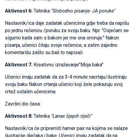
Aktivnost 6:
Tehnika
"Slobodno pisanje- JA poruke"
Nastavnik/ica daje zadatak učenicima gdje treba da napišu
po jednu rečenicu /poruku za svoju baku. Npr. "Osjećam se
sigurno kada sam s bakom jer me ona smiruje." Nakon
pisanja, učenici čitaju svoje rečenice, a zatim zajedno
komentarišu zašto su baš to napisali.
Aktivnost 7:
Kreativno izražavanje"Moja baka"
Učenici imaju zadatak da za 3-4 minute nacrtaju/ilustriraju
svoju baku Nakon crtanja učenici koji žele pokazuju svoj
crtež ostalim učenicima.
Završni dio časa:
Aktivnost 8:
Tehnika
"Lanac lijepih riječi"
Nastavnik/ca će pripremiti hamer pair na kojima se nalaze
ilustracije dječaka i bake. Učenici imaju zadatak da na