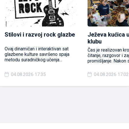
Stilovi i razvoj rock glazbe
Ježeva kućica 
klubu
Ovaj dinamičan i interaktivan sat
Čas je realizovan kr
glazbene kulture savršeno spaja
čitanje, razgovor i z
metodu suradničkog učenja
promišljanje. Nakon 
(razmijeni misli u paru – Think-Pair-
učenici su analiziral
Share) i iskustveno učenje (gdje
likova, izdvajali vrije
04.08.2026 17:35
04.08.2026 17:02
učenici kroz vlastiti doživljaj,
razlikovali činjenice 
slušanje i usporedbu dolaze do
povezivali priču sa 
znanja ).
iskustvima.