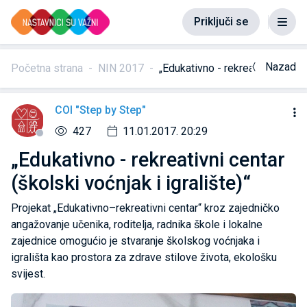
Priključi se
Nazad
Početna strana
NIN 2017
„Edukativno - rekreativni centar 
COI "Step by Step"
427
11.01.2017. 20:29
„Edukativno - rekreativni centar
(školski voćnjak i igralište)“
Projekat „Edukativno–rekreativni centar“ kroz zajedničko
angažovanje učenika, roditelja, radnika škole i lokalne
zajednice omogućio je stvaranje školskog voćnjaka i
igrališta kao prostora za zdrave stilove života, ekološku
svijest.