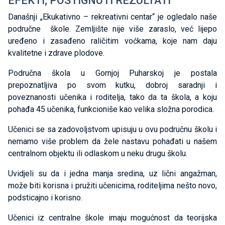
EFEKTI; POSTIGNUTI REZULTATI
Današnji „Ekukativno – rekreativni centar“ je ogledalo naše
područne škole. Zemljište nije više zaraslo, već lijepo
uređeno i zasađeno raličitim voćkama, koje nam daju
kvalitetne i zdrave plodove.
Područna škola u Gornjoj Puharskoj je postala
prepoznatljiva po svom kutku, dobroj saradnji i
poveznanosti učenika i roditelja, tako da ta škola, a koju
pohađa 45 učenika, funkcioniše kao velika složna porodica.
Učenici se sa zadovoljstvom upisuju u ovu područnu školu i
nemamo više problem da žele nastavu pohađati u našem
centralnom objektu ili odlaskom u neku drugu školu.
Uvidjeli su da i jedna manja sredina, uz lični angažman,
može biti korisna i pružiti učenicima, roditeljima nešto novo,
podsticajno i korisno.
Učenici iz centralne škole imaju mogućnost da teorijska