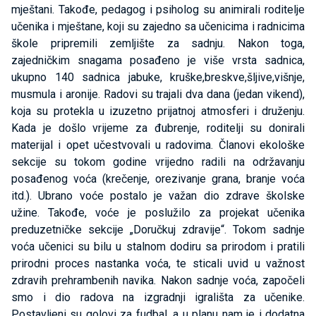
mještani. Takođe, pedagog i psiholog su animirali roditelje
učenika i mještane, koji su zajedno sa učenicima i radnicima
škole pripremili zemljište za sadnju. Nakon toga,
zajedničkim snagama posađeno je više vrsta sadnica,
ukupno 140 sadnica jabuke, kruške,breskve,šljive,višnje,
musmula i aronije. Radovi su trajali dva dana (jedan vikend),
koja su protekla u izuzetno prijatnoj atmosferi i druženju.
Kada je došlo vrijeme za đubrenje, roditelji su donirali
materijal i opet učestvovali u radovima. Članovi ekološke
sekcije su tokom godine vrijedno radili na održavanju
posađenog voća (krečenje, orezivanje grana, branje voća
itd.). Ubrano voće postalo je važan dio zdrave školske
užine. Takođe, voće je poslužilo za projekat učenika
preduzetničke sekcije „Doručkuj zdravije“. Tokom sadnje
voća učenici su bilu u stalnom dodiru sa prirodom i pratili
prirodni proces nastanka voća, te sticali uvid u važnost
zdravih prehrambenih navika. Nakon sadnje voća, započeli
smo i dio radova na izgradnji igrališta za učenike.
Postavljeni su golovi za fudbal, a u planu nam je i dodatna