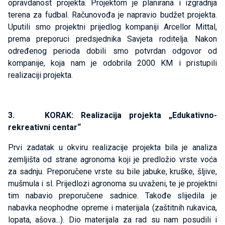
opravdanost projekta. Projektom je planirana i izgradnja
terena za fudbal. Računovođa je napravio budžet projekta.
Uputili smo projektni prijedlog kompaniji Arcellor Mittal,
prema preporuci predsjednika Savjeta roditelja. Nakon
određenog perioda dobili smo potvrdan odgovor od
kompanije, koja nam je odobrila 2000 KM i pristupili
realizaciji projekta.
3. KORAK: Realizacija projekta „Edukativno-
rekreativni centar“
Prvi zadatak u okviru realizacije projekta bila je analiza
zemljišta od strane agronoma koji je predložio vrste voća
za sadnju. Preporučene vrste su bile jabuke, kruške, šljive,
mušmula i sl. Prijedlozi agronoma su uvaženi, te je projektni
tim nabavio preporučene sadnice. Takođe slijedila je
nabavka neophodne opreme i materijala (zaštitnih rukavica,
lopata, ašova...). Dio materijala za rad su nam posudili i