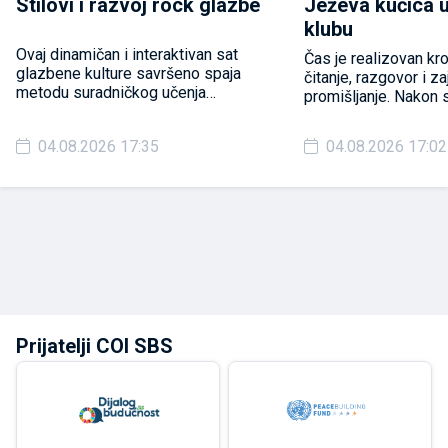
Stilovi i razvoj rock glazbe
Ježeva kućica 
klubu
Ovaj dinamičan i interaktivan sat
Čas je realizovan kr
glazbene kulture savršeno spaja
čitanje, razgovor i z
metodu suradničkog učenja
promišljanje. Nakon 
(razmijeni misli u paru – Think-Pair-
učenici su analiziral
Share) i iskustveno učenje (gdje
likova, izdvajali vrije
04.08.2026 17:35
04.08.2026 17:02
učenici kroz vlastiti doživljaj,
razlikovali činjenice 
slušanje i usporedbu dolaze do
povezivali priču sa 
znanja ).
iskustvima.
Prijatelji COI SBS