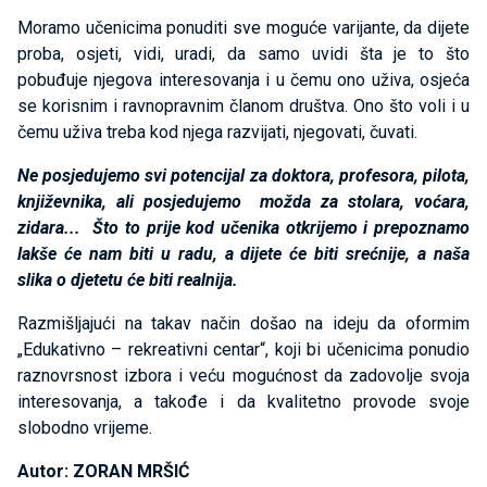
Moramo učenicima ponuditi sve moguće varijante, da dijete
proba, osjeti, vidi, uradi, da samo uvidi šta je to što
pobuđuje njegova interesovanja i u čemu ono uživa, osjeća
se korisnim i ravnopravnim članom društva. Ono što voli i u
čemu uživa treba kod njega razvijati, njegovati, čuvati.
Ne posjedujemo svi potencijal za doktora, profesora, pilota,
književnika, ali posjedujemo možda za stolara, voćara,
zidara... Što to prije kod učenika otkrijemo i prepoznamo
lakše će nam biti u radu, a dijete će biti srećnije, a naša
slika o djetetu će biti realnija.
Razmišljajući na takav način došao na ideju da oformim
„Edukativno – rekreativni centar“, koji bi učenicima ponudio
raznovrsnost izbora i veću mogućnost da zadovolje svoja
interesovanja, a takođe i da kvalitetno provode svoje
slobodno vrijeme.
Autor: ZORAN MRŠIĆ