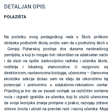
DETALJAN OPIS:
POLAZIŠTA
Na početku svog pedagoškog rada u Školi, prilikom
obilaska područnih škola, uvidio sam da u područnoj školi u
Gornjoj Puharskoj postoje dva dunuma neobradivog
zemljišta, a koji bi mogao biti iskorišten na adekvatan način
i da služi na opšte zadovoljstvo radnika i učenika škole,
roditelja i lokalnog stanovništva. U razgovoru sa
direktoricom, nastavnicima biologije, učenicima – članovima
ekološke sekcije došao sam na ideju da iskoristimo taj
potencijal i pretvorimo u edukativno-rekreativni centar.
Prijedlog je bio da se zasadi voćnjak sa različitim sortama
voća i izgradi igralište za učenike, koji bi služili učenicima
da svoja teorijska znanja primjene u praksi, razvijaju zdrave
stilove života i uticali na pravilan rast i razvoj učenika. Moja