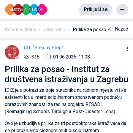
Priključi se
Nazad
Početna strana
Istraživanje
Prilika za posao - Institut za
COI "Step by Step"
316
01.06.2026. 11:08
Prilika za posao - Institut za
društvena istraživanja u Zagrebu
IDIZ je u potrazi za troje suradnika na radnom mjestu viši/a
asistent/ica u interdisciplinarnom znanstvenom području
obrazovnih znanosti za rad na projektu RESADL
(Reimagining Schools Through a Post-Disaster Lens).
Ovo je uzbudljiva prilika za tri postdoktorska istraživača da
se pridruže ambicioznom multidisciplinarnom