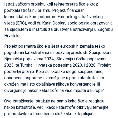
istraživačkom projektu koji reinterpretira škole kroz
postkatastrofalnu prizmu. Projekt, financiran
konsolidatorskom potporom Europskog istraživačkog
vijeća (ERC), vodi dr. Karin Doolan, sociologinja obrazovanja
sa sjedištem u Institutu za društvena istraživanja u Zagrebu,
Hrvatska.
Projekt posmatra škole u šest europskih zemalja teško
pogođenih katastrofama u nedavnoj prošlosti: Španjolska i
Njemačka poplavama 2024., Slovenija i Grčka poplavama
2023. te Turska i Hrvatska potresima 2023. i 2020. Projekt
postavlja pitanje: Koje su školske uloge suspendirane,
donesene, osporene i zamišljene u postkatastrofalnim
okruženjima i što objašnjava njihove konvergencije ili
divergencije nakon katastrofe na više mjesta u Europi?
Ovo istraživanje istražuje ne samo kako škole reagiraju
nakon katastrofe, već i kako katastrofe otkrivaju temeljne
pretpostavke o tome čemu služe škole. Ispitujući i