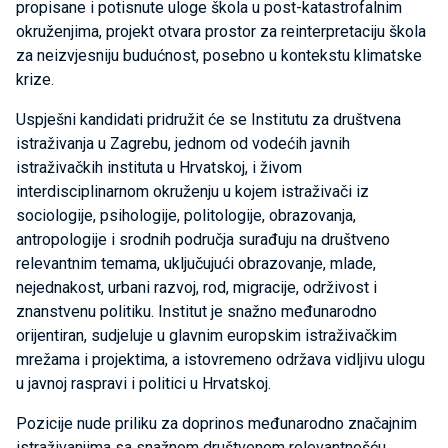
propisane i potisnute uloge škola u post-katastrofalnim
okruženjima, projekt otvara prostor za reinterpretaciju škola
za neizvjesniju budućnost, posebno u kontekstu klimatske
krize.
Uspješni kandidati pridružit će se Institutu za društvena
istraživanja u Zagrebu, jednom od vodećih javnih
istraživačkih instituta u Hrvatskoj, i živom
interdisciplinarnom okruženju u kojem istraživači iz
sociologije, psihologije, politologije, obrazovanja,
antropologije i srodnih područja surađuju na društveno
relevantnim temama, uključujući obrazovanje, mlade,
nejednakost, urbani razvoj, rod, migracije, održivost i
znanstvenu politiku. Institut je snažno međunarodno
orijentiran, sudjeluje u glavnim europskim istraživačkim
mrežama i projektima, a istovremeno održava vidljivu ulogu
u javnoj raspravi i politici u Hrvatskoj.
Pozicije nude priliku za doprinos međunarodno značajnim
istraživanjima sa snažnom društvenom relevantnošću,