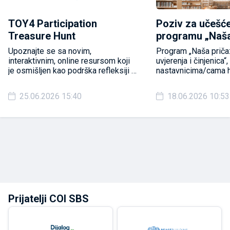
TOY4 Participation
Poziv za učešć
Treasure Hunt
programu „Naša
između uvjerenj
Upoznajte se sa novim,
Program „Naša priča
činjenica“
interaktivnim, online resursom koji
uvjerenja i činjenica“
je osmišljen kao podrška refleksiji i
nastavnicima/cama hi
učenju u oblasti dječije participacije.
cijele BiH koji žele o
za dijalog o odnosu
25.06.2026 15:40
18.06.2026 10:53
uvjerenja, činjenica i 
Prijatelji COI SBS